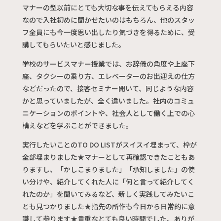
マナーの型以前にとても大切な事を伝えてもらえる内容
なので入社初めに聞かせたいのはもちろん、他のスタッ
フ全員にも今一度思い出したり気づきを得るために、受
講してもらいたいと感じました。
学校のサービスマナー授業では、お辞儀の角度や上座下
座、タクシーの乗り方、エレベーターのお出迎えの仕方
などだったので、接客セミナー聞いて、同じような内容
かと思っていましたが、全く違いました。社内のコミュ
ニケーションのポイントや、社会人として働く上での心
構えなどを学ぶことができました。
実行したいことのTO DO LISTがスイスイ埋まって、枠が
全部埋まりました★マナーとして再確認できたこともあ
りますし、「かしこまりました」「承知しました」の使
い分けや、紹介してくれた人に「何と言って紹介してく
れたのか」を聞いてみるなど、新しく実践してみたいこ
とも見つかりました★指先の所作も今日から日常的に意
識して参ります★貴重なとても良い時間でした、ありが