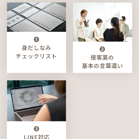
➊
身だしなみ
➋
チェックリスト
接客業の
基本の言葉遣い
➌
LINE対応