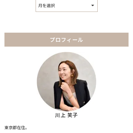
ア
ー
カ
イ
ブ
プロフィール
川上 笑子
東京都在住。