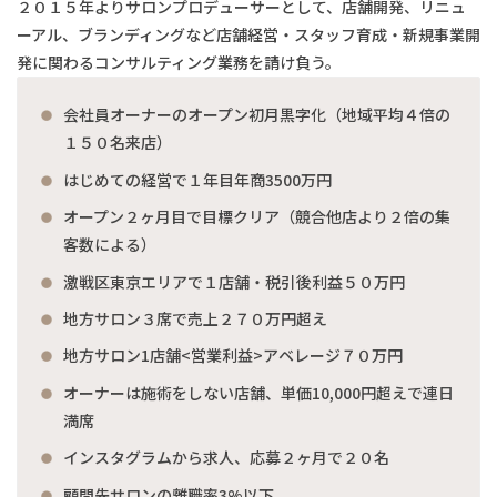
２０１５年よりサロンプロデューサーとして、店舗開発、リニュ
ーアル、ブランディングなど店舗経営・スタッフ育成・新規事業開
発に関わるコンサルティング業務を請け負う。
会社員オーナーのオープン初月黒字化（地域平均４倍の
１５０名来店）
はじめての経営で１年目年商3500万円
オープン２ヶ月目で目標クリア（競合他店より２倍の集
客数による）
激戦区東京エリアで１店舗・税引後利益５０万円
地方サロン３席で売上２７０万円超え
地方サロン1店舗<営業利益>アベレージ７０万円
オーナーは施術をしない店舗、単価10,000円超えで連日
満席
インスタグラムから求人、応募２ヶ月で２０名
顧問先サロンの離職率3%以下