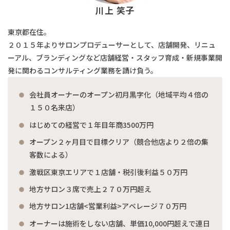
川上 笑子
東京都在住。
２０１５年よりサロンプロデューサーとして、店舗開発、リニュ
ーアル、ブランディングなど店舗経営・スタッフ育成・新規事業開
発に関わるコンサルティング業務を請け負う。
会社員オーナーのオープン初月黒字化（地域平均４倍の
１５０名来店）
はじめての経営で１年目年商3500万円
オープン２ヶ月目で目標クリア（競合他店より２倍の集
客数による）
激戦区東京エリアで１店舗・税引後利益５０万円
地方サロン３席で売上２７０万円超え
地方サロン1店舗<営業利益>アベレージ７０万円
オーナーは施術をしない店舗、単価10,000円超えで連日