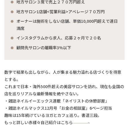
地方サロン３席で売上２７０万円超え
地方サロン1店舗<営業利益>アベレージ７０万円
オーナーは施術をしない店舗、単価10,000円超えで連日
満席
インスタグラムから求人、応募２ヶ月で２０名
顧問先サロンの離職率3%以下
数字で結果も出しながら、人が集まる魅力溢れる店づくりを得意
とする。
これまで日本・海外500件超えの美容サロンを訪れ、現在も全国の
店を巡りリアルな最新情報を絶やさない。
・雑誌ネイルイーエックス連載「ネイリストの休憩部屋」
・雑誌ネイルマックス12月号「お金の相談室」6ページ担当
趣味は15年続けているヨガとカフェ巡り。書道三段。
もっと詳しい赤裸々自己紹介はこちら