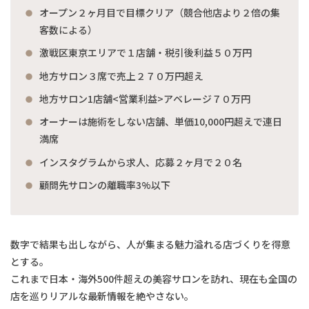
オープン２ヶ月目で目標クリア（競合他店より２倍の集
客数による）
激戦区東京エリアで１店舗・税引後利益５０万円
地方サロン３席で売上２７０万円超え
地方サロン1店舗<営業利益>アベレージ７０万円
オーナーは施術をしない店舗、単価10,000円超えで連日
満席
インスタグラムから求人、応募２ヶ月で２０名
顧問先サロンの離職率3%以下
数字で結果も出しながら、人が集まる魅力溢れる店づくりを得意
とする。
これまで日本・海外500件超えの美容サロンを訪れ、現在も全国の
店を巡りリアルな最新情報を絶やさない。