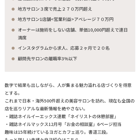
地方サロン３席で売上２７０万円超え
地方サロン1店舗<営業利益>アベレージ７０万円
オーナーは施術をしない店舗、単価10,000円超えで連日
満席
インスタグラムから求人、応募２ヶ月で２０名
顧問先サロンの離職率3%以下
数字で結果も出しながら、人が集まる魅力溢れる店づくりを得意
とする。
これまで日本・海外500件超えの美容サロンを訪れ、現在も全国の
店を巡りリアルな最新情報を絶やさない。
・雑誌ネイルイーエックス連載「ネイリストの休憩部屋」
・雑誌ネイルマックス12月号「お金の相談室」6ページ担当
趣味は15年続けているヨガとカフェ巡り。書道三段。
もっと詳しい赤裸々自己紹介はこちら