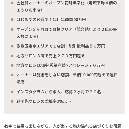
会社員オーナーのオープン初月黒字化（地域平均４倍の
１５０名来店）
はじめての経営で１年目年商3500万円
オープン２ヶ月目で目標クリア（競合他店より２倍の集
客数による）
激戦区東京エリアで１店舗・税引後利益５０万円
地方サロン３席で売上２７０万円超え
地方サロン1店舗<営業利益>アベレージ７０万円
オーナーは施術をしない店舗、単価10,000円超えで連日
満席
インスタグラムから求人、応募２ヶ月で２０名
顧問先サロンの離職率3%以下
数字で結果も出しながら、人が集まる魅力溢れる店づくりを得意