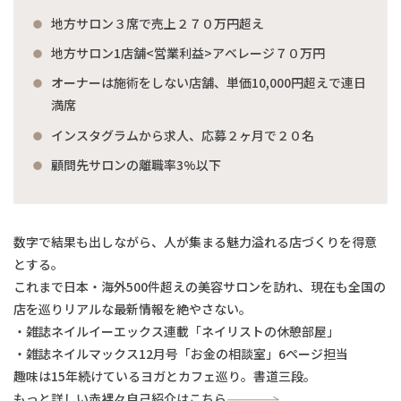
地方サロン３席で売上２７０万円超え
地方サロン1店舗<営業利益>アベレージ７０万円
オーナーは施術をしない店舗、単価10,000円超えで連日
満席
インスタグラムから求人、応募２ヶ月で２０名
顧問先サロンの離職率3%以下
数字で結果も出しながら、人が集まる魅力溢れる店づくりを得意
とする。
これまで日本・海外500件超えの美容サロンを訪れ、現在も全国の
店を巡りリアルな最新情報を絶やさない。
・雑誌ネイルイーエックス連載「ネイリストの休憩部屋」
・雑誌ネイルマックス12月号「お金の相談室」6ページ担当
趣味は15年続けているヨガとカフェ巡り。書道三段。
もっと詳しい赤裸々自己紹介はこちら