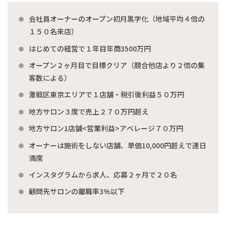
会社員オーナーのオープン初月黒字化（地域平均４倍の
１５０名来店）
はじめての経営で１年目年商3500万円
オープン２ヶ月目で目標クリア（競合他店より２倍の集
客数による）
激戦区東京エリアで１店舗・税引後利益５０万円
地方サロン３席で売上２７０万円超え
地方サロン1店舗<営業利益>アベレージ７０万円
オーナーは施術をしない店舗、単価10,000円超えで連日
満席
インスタグラムから求人、応募２ヶ月で２０名
顧問先サロンの離職率3%以下