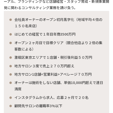
ーアル、ブランディングなど店舗経営・スタッフ育成・新規事業開
発に関わるコンサルティング業務を請け負う。
会社員オーナーのオープン初月黒字化（地域平均４倍の
１５０名来店）
はじめての経営で１年目年商3500万円
オープン２ヶ月目で目標クリア（競合他店より２倍の集
客数による）
激戦区東京エリアで１店舗・税引後利益５０万円
地方サロン３席で売上２７０万円超え
地方サロン1店舗<営業利益>アベレージ７０万円
オーナーは施術をしない店舗、単価10,000円超えで連日
満席
インスタグラムから求人、応募２ヶ月で２０名
顧問先サロンの離職率3%以下