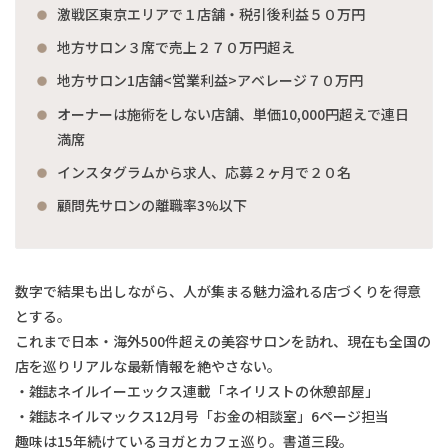
激戦区東京エリアで１店舗・税引後利益５０万円
地方サロン３席で売上２７０万円超え
地方サロン1店舗<営業利益>アベレージ７０万円
オーナーは施術をしない店舗、単価10,000円超えで連日
満席
インスタグラムから求人、応募２ヶ月で２０名
顧問先サロンの離職率3%以下
数字で結果も出しながら、人が集まる魅力溢れる店づくりを得意
とする。
これまで日本・海外500件超えの美容サロンを訪れ、現在も全国の
店を巡りリアルな最新情報を絶やさない。
・雑誌ネイルイーエックス連載「ネイリストの休憩部屋」
・雑誌ネイルマックス12月号「お金の相談室」6ページ担当
趣味は15年続けているヨガとカフェ巡り。書道三段。