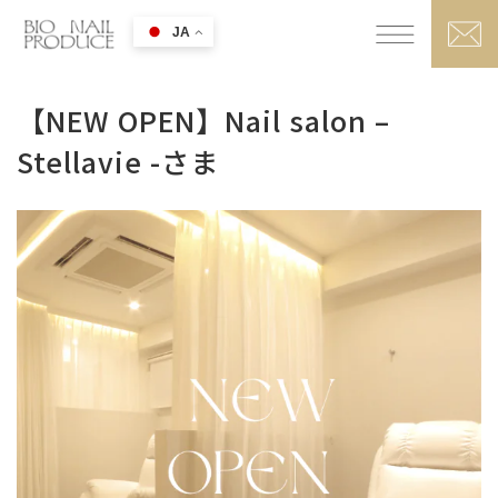
JA
【NEW OPEN】Nail salon –
Stellavie -さま