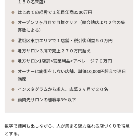
１５０名来店）
はじめての経営で１年目年商3500万円
オープン２ヶ月目で目標クリア（競合他店より２倍の集
客数による）
激戦区東京エリアで１店舗・税引後利益５０万円
地方サロン３席で売上２７０万円超え
地方サロン1店舗<営業利益>アベレージ７０万円
オーナーは施術をしない店舗、単価10,000円超えで連日
満席
インスタグラムから求人、応募２ヶ月で２０名
顧問先サロンの離職率3%以下
数字で結果も出しながら、人が集まる魅力溢れる店づくりを得意
とする。