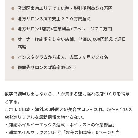
激戦区東京エリアで１店舗・税引後利益５０万円
地方サロン３席で売上２７０万円超え
地方サロン1店舗<営業利益>アベレージ７０万円
オーナーは施術をしない店舗、単価10,000円超えで連日
満席
インスタグラムから求人、応募２ヶ月で２０名
顧問先サロンの離職率3%以下
数字で結果も出しながら、人が集まる魅力溢れる店づくりを得意
とする。
これまで日本・海外500件超えの美容サロンを訪れ、現在も全国の
店を巡りリアルな最新情報を絶やさない。
・雑誌ネイルイーエックス連載「ネイリストの休憩部屋」
・雑誌ネイルマックス12月号「お金の相談室」6ページ担当