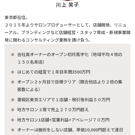
川上 笑子
東京都在住。
２０１５年よりサロンプロデューサーとして、店舗開発、リニュ
ーアル、ブランディングなど店舗経営・スタッフ育成・新規事業開
発に関わるコンサルティング業務を請け負う。
会社員オーナーのオープン初月黒字化（地域平均４倍の
１５０名来店）
はじめての経営で１年目年商3500万円
オープン２ヶ月目で目標クリア（競合他店より２倍の集
客数による）
激戦区東京エリアで１店舗・税引後利益５０万円
地方サロン３席で売上２７０万円超え
地方サロン1店舗<営業利益>アベレージ７０万円
オーナーは施術をしない店舗、単価10,000円超えで連日